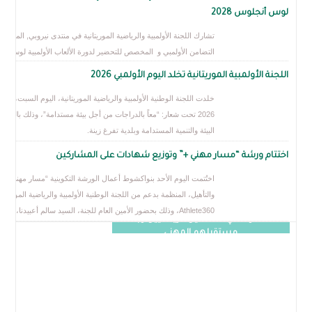
لوس أنجلوس 2028
تشارك اللجنة الأولمبية والرياضية الموريتانية في منتدى نيروبي, المنظم من ط
التضامن الأولمبي و المخصص للتحضير لدورة الألعاب الأولمبية لوس أنجلوس
2028، والمنعقد في نيروبي (كينيا) خلال الفترة من 29 إلى 30 يونيو 2026.
اللجنة الأولمبية الموريتانية تخلد اليوم الأولمبي 2026
خلدت اللجنة الوطنية الأولمبية والرياضية الموريتانية، اليوم السبت، اليوم الأولم
2026 تحت شعار: “معاً بالدراجات من أجل بيئة مستدامة”، وذلك بالتعاون مع وز
البيئة والتنمية المستدامة وبلدية تفرغ زينة.
اختتام ورشة “مسار مهني +” وتوزيع شهادات على المشاركين
اختُتمت اليوم الأحد بنواكشوط أعمال الورشة التكوينية “مسار مهني +” للتكوين
والتأهيل، المنظمة بدعم من اللجنة الوطنية الأولمبية والرياضية الموريتانية ومنص
اللجنة الأولمبية الموريتانية تطلق ورشة
Athlete360، وذلك بحضور الأمين العام للجنة، السيد سالم أعبيدنا، ورئ
“مسار مهني +” لتأهيل الرياضيين وبناء
مستقبلهم المهني