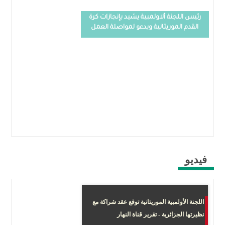
رئيس اللجنة ألاولمبية يشيد بإنجازات كرة
القدم الموريتانية ويدعو لمواصلة العمل
فيديو
لصفحات
اللجنة الأولمبية الموريتانية توقع عقد شراكة مع
نظيرتها الجزائرية - تقرير قناة النهار